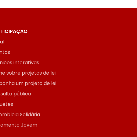
TICIPAÇÃO
ial
ntos
niões interativas
ne sobre projetos de lei
ponha um projeto de lei
sulta pública
uetes
embleia Solidária
lamento Jovem