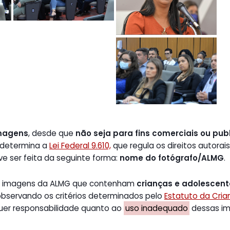
magens
, desde que
não seja para fins comerciais ou publ
 determina a
Lei Federal 9.610,
que regula os direitos autorais
ve ser feita da seguinte forma:
nome do fotógrafo/ALMG
.
de imagens da ALMG que contenham
crianças e adolescen
 observando os critérios determinados pelo
Estatuto da Cri
uer responsabilidade quanto ao
uso inadequado
dessas ima