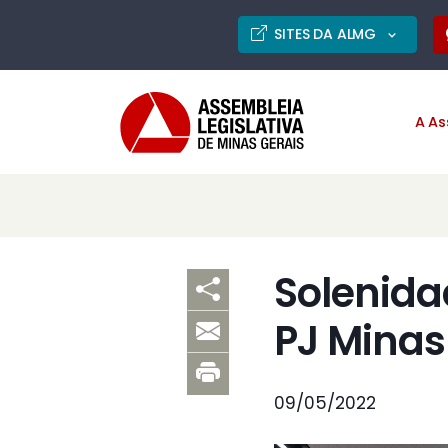
SITES DA ALMG
A As
Solenida
PJ Minas
09/05/2022