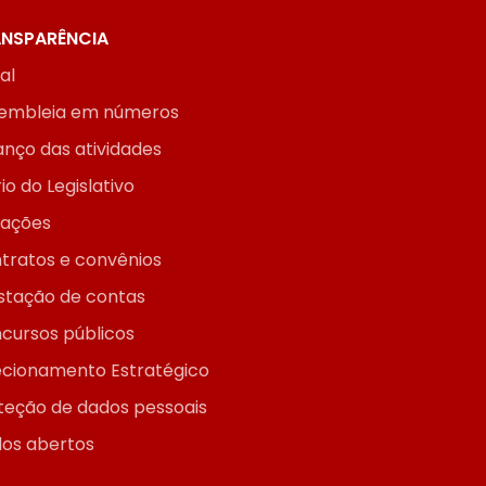
NSPARÊNCIA
ial
embleia em números
anço das atividades
io do Legislativo
itações
tratos e convênios
stação de contas
cursos públicos
ecionamento Estratégico
teção de dados pessoais
os abertos