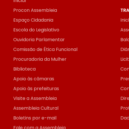
Inicial
Procon Assembleia
TRA
Espaço Cidadania
Inic
Escola do Legislativo
Ass
Ouvidoria Parlamentar
Bal
Comissão de Ética Funcional
Diár
Procuradoria da Mulher
Lic
Biblioteca
Con
Apoio às câmaras
Pre
Apoio às prefeituras
Con
Visite a Assembleia
Dir
Assembleia Cultural
Pro
Boletins por e-mail
Dad
Fale com a Assembleia