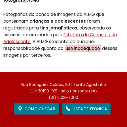
fotógrafo/ALMG
.
Fotografias do banco de imagens da ALMG que
contenham
crianças e adolescentes
foram
registradas para
fins jornalísticos
, observando os
critérios determinados pelo
Estatuto da Criança e do
Adolescente
. A ALMG se isenta de qualquer
responsabilidade quanto ao
uso inadequado
dessas
imagens por terceiros.
Rua Rodrigues Caldas, 30 | Santo Agostinho
CEP 30190-921 | Belo Horizonte/MG
(31) 2108-7000
COMO CHEGAR
LISTA TELEFÔNICA