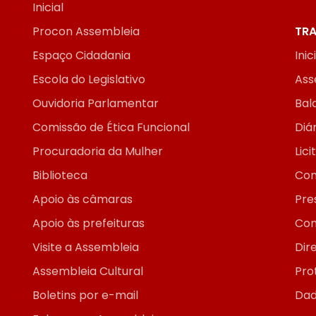
Inicial
Procon Assembleia
TRA
Espaço Cidadania
Inic
Escola do Legislativo
Ass
Ouvidoria Parlamentar
Bal
Comissão de Ética Funcional
Diár
Procuradoria da Mulher
Lic
Biblioteca
Con
Apoio às câmaras
Pre
Apoio às prefeituras
Con
Visite a Assembleia
Dir
Assembleia Cultural
Pro
Boletins por e-mail
Dad