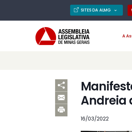
SITES DA ALMG
A As
Manifest
Andreia 
16/03/2022