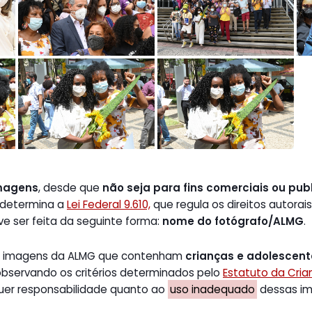
magens
, desde que
não seja para fins comerciais ou publ
 determina a
Lei Federal 9.610,
que regula os direitos autorais
ve ser feita da seguinte forma:
nome do fotógrafo/ALMG
.
de imagens da ALMG que contenham
crianças e adolescen
 observando os critérios determinados pelo
Estatuto da Cri
uer responsabilidade quanto ao
uso inadequado
dessas ima