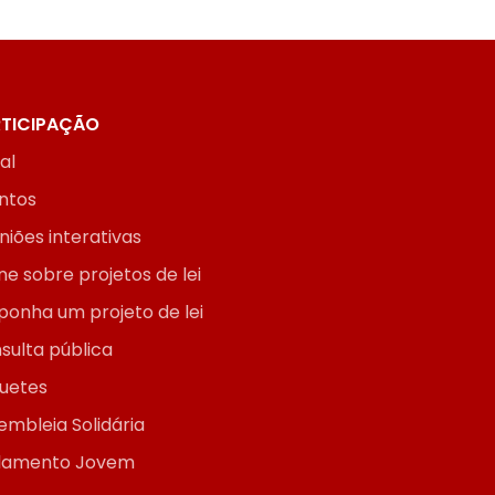
TICIPAÇÃO
ial
ntos
niões interativas
ne sobre projetos de lei
ponha um projeto de lei
sulta pública
uetes
embleia Solidária
lamento Jovem