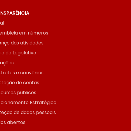
NSPARÊNCIA
ial
embleia em números
anço das atividades
io do Legislativo
itações
tratos e convênios
stação de contas
cursos públicos
ecionamento Estratégico
teção de dados pessoais
os abertos