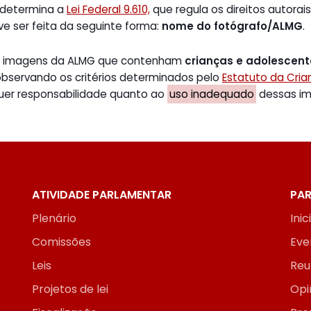
 determina a
Lei Federal 9.610,
que regula os direitos autorais
ve ser feita da seguinte forma:
nome do fotógrafo/ALMG
.
de imagens da ALMG que contenham
crianças e adolescen
 observando os critérios determinados pelo
Estatuto da Cri
uer responsabilidade quanto ao
uso inadequado
dessas ima
ATIVIDADE PARLAMENTAR
PAR
Plenário
Inic
Comissões
Eve
Leis
Reu
Projetos de lei
Opi