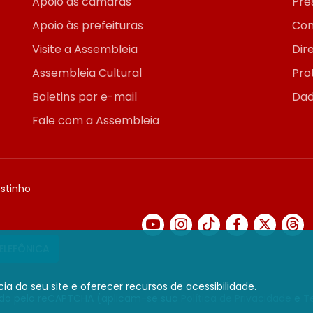
Apoio às câmaras
Pre
Apoio às prefeituras
Con
Visite a Assembleia
Dir
Assembleia Cultural
Pro
Boletins por e-mail
Dad
Fale com a Assembleia
ostinho
TELEFÔNICA
ia do seu site e oferecer recursos de acessibilidade.
gido pelo reCAPTCHA (aplicam-se sua
Política de Privacidade
e
T