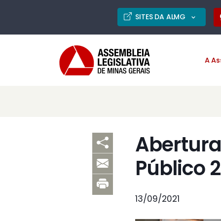
SITES DA ALMG
A As
Abertura
Público 
13/09/2021