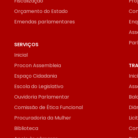
Fiscalização
Pro
Orçamento do Estado
Con
Emendas parlamentares
Enq
Ass
Par
SERVIÇOS
Inicial
Procon Assembleia
TRA
Espaço Cidadania
Inic
Escola do Legislativo
Ass
Ouvidoria Parlamentar
Bal
Comissão de Ética Funcional
Diár
Procuradoria da Mulher
Lic
Biblioteca
Con