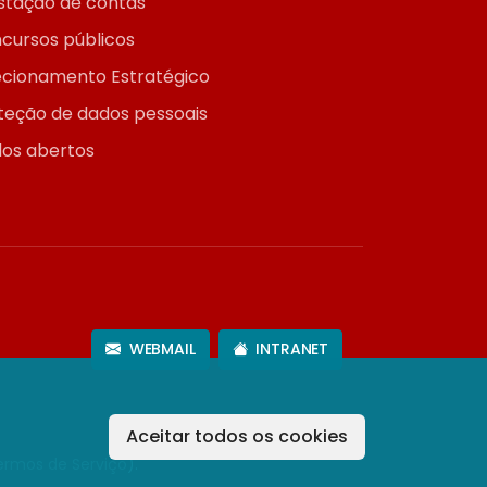
stação de contas
cursos públicos
ecionamento Estratégico
teção de dados pessoais
os abertos
WEBMAIL
INTRANET
Aceitar todos os cookies
ermos de Serviço
).