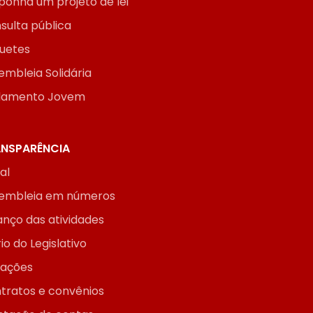
ponha um projeto de lei
sulta pública
uetes
embleia Solidária
lamento Jovem
NSPARÊNCIA
ial
embleia em números
anço das atividades
io do Legislativo
itações
tratos e convênios