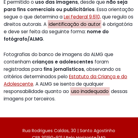
É permitido o
uso das imagens
, desde que
não seja
para fins comerciais ou publicitários
. Essa orientação
segue o que determina a
Lei Federal 9.610,
que regula os
direitos autorais. A
identificação do autor
é obrigatória
e deve ser feita da seguinte forma:
nome do
fotógrafo/ALMG
.
Fotografias do banco de imagens da ALMG que
contenham
crianças e adolescentes
foram
registradas para
fins jornalísticos
, observando os
critérios determinados pelo
Estatuto da Criança e do
Adolescente
. A ALMG se isenta de qualquer
responsabilidade quanto ao
uso inadequado
dessas
imagens por terceiros.
Rua Rodrigues Caldas, 30 | Santo Agostinho
CEP 30190-921 | Belo Horizonte/MG