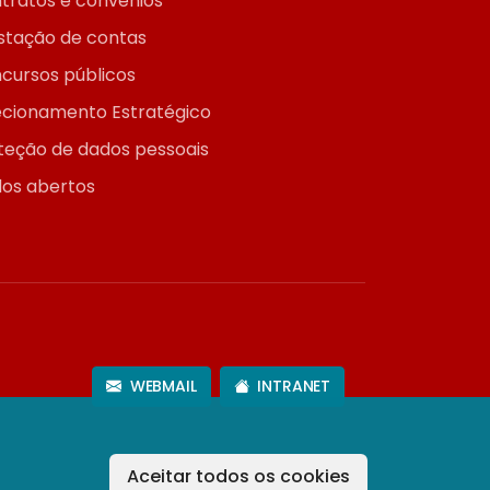
tratos e convênios
stação de contas
cursos públicos
ecionamento Estratégico
teção de dados pessoais
os abertos
WEBMAIL
INTRANET
Aceitar todos os cookies