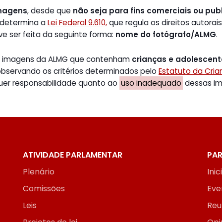
magens
, desde que
não seja para fins comerciais ou publ
 determina a
Lei Federal 9.610,
que regula os direitos autorais
ve ser feita da seguinte forma:
nome do fotógrafo/ALMG
.
de imagens da ALMG que contenham
crianças e adolescen
 observando os critérios determinados pelo
Estatuto da Cri
uer responsabilidade quanto ao
uso inadequado
dessas ima
ATIVIDADE PARLAMENTAR
PAR
Plenário
Inic
Comissões
Eve
Leis
Reu