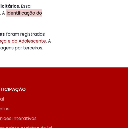
icitários
. Essa
. A
identificação do
tes
foram registradas
ança e do Adolescente
. A
gens por terceiros.
TICIPAÇÃO
ial
ntos
niões interativas