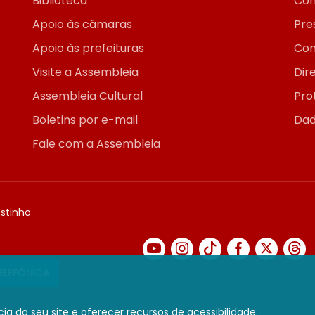
Biblioteca
Con
Apoio às câmaras
Pre
Apoio às prefeituras
Con
Visite a Assembleia
Dir
Assembleia Cultural
Pro
Boletins por e-mail
Dad
Fale com a Assembleia
ostinho
TELEFÔNICA
ia do seu site e oferecer recursos de acessibilidade.