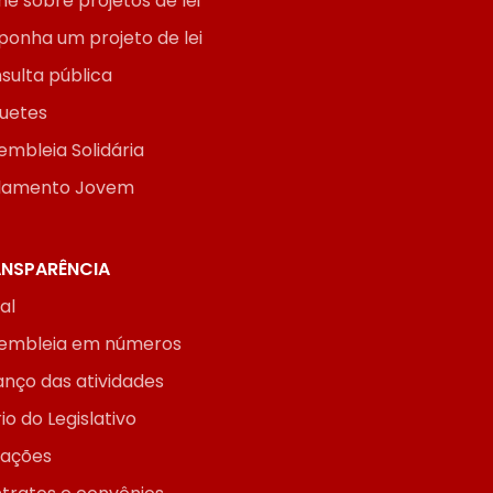
ne sobre projetos de lei
ponha um projeto de lei
sulta pública
uetes
embleia Solidária
lamento Jovem
NSPARÊNCIA
ial
embleia em números
anço das atividades
io do Legislativo
itações