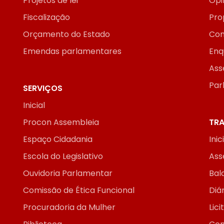
Projetos de lei
Opi
Fiscalização
Pro
Orçamento do Estado
Con
Emendas parlamentares
Enq
Ass
Par
SERVIÇOS
Inicial
Procon Assembleia
TRA
Espaço Cidadania
Inic
Escola do Legislativo
Ass
Ouvidoria Parlamentar
Bal
Comissão de Ética Funcional
Diár
Procuradoria da Mulher
Lic