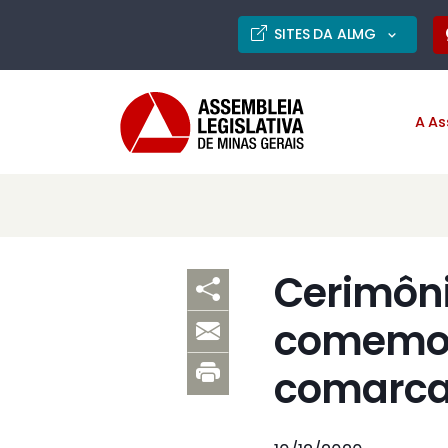
SITES DA ALMG
A As
Cerimôn
comemor
comarca