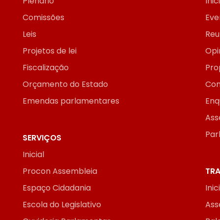
Plenário
Inic
Comissões
Eve
Leis
Reu
Projetos de lei
Opi
Fiscalização
Pro
Orçamento do Estado
Con
Emendas parlamentares
Enq
Ass
Par
SERVIÇOS
Inicial
Procon Assembleia
TRA
Espaço Cidadania
Inic
Escola do Legislativo
Ass