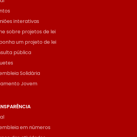
ial
ntos
niões interativas
ne sobre projetos de lei
ponha um projeto de lei
sulta pública
uetes
embleia Solidária
lamento Jovem
NSPARÊNCIA
ial
embleia em números