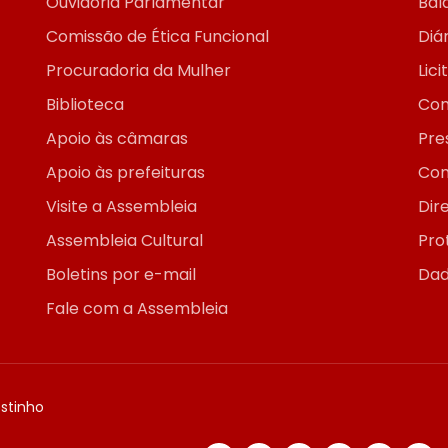
Ouvidoria Parlamentar
Bal
Comissão de Ética Funcional
Diár
Procuradoria da Mulher
Lic
Biblioteca
Con
Apoio às câmaras
Pre
Apoio às prefeituras
Con
Visite a Assembleia
Dir
Assembleia Cultural
Pro
Boletins por e-mail
Dad
Fale com a Assembleia
ostinho