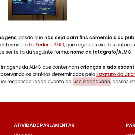
magens
, desde que
não seja para fins comerciais ou publ
 determina a
Lei Federal 9.610,
que regula os direitos autorais
ve ser feita da seguinte forma:
nome do fotógrafo/ALMG
.
de imagens da ALMG que contenham
crianças e adolescen
 observando os critérios determinados pelo
Estatuto da Cri
uer responsabilidade quanto ao
uso inadequado
dessas ima
ATIVIDADE PARLAMENTAR
PAR