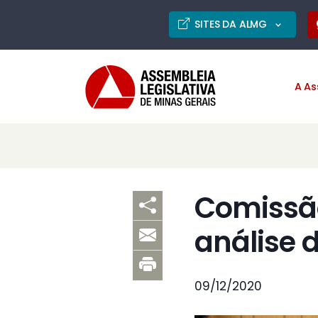
SITES DA ALMG
A As
Comissão
análise 
09/12/2020