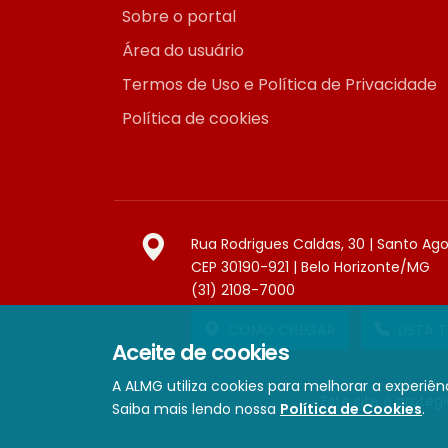
Sobre o portal
Área do usuário
Termos de Uso e Política de Privacidade
Política de cookies
Rua Rodrigues Caldas, 30 | Santo Ag
CEP 30190-921 | Belo Horizonte/MG
(31) 2108-7000
COMO CHEGAR
LISTA 
Aceite de cookies
A ALMG utiliza cookies para melhorar a experiênc
Este site é prote
Saiba mais lendo nossa
Política de Cookies
.