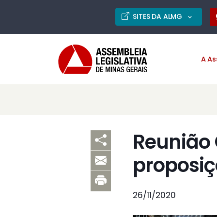
SITES DA ALMG
A As
Reunião 
proposiç
26/11/2020