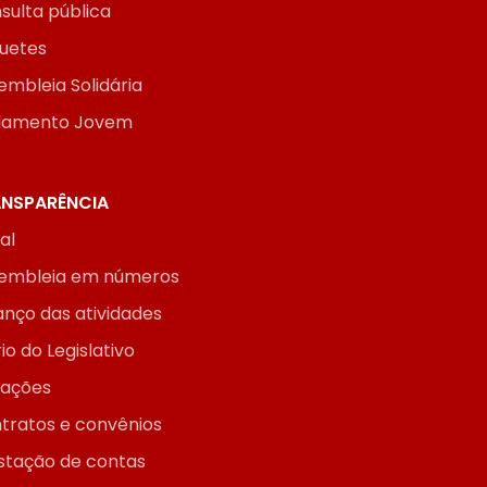
sulta pública
uetes
embleia Solidária
lamento Jovem
NSPARÊNCIA
ial
embleia em números
anço das atividades
io do Legislativo
itações
tratos e convênios
stação de contas