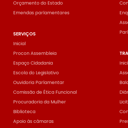
Orçamento do Estado
Con
Emendas parlamentares
Enq
Ass
Par
SERVIÇOS
Inicial
Procon Assembleia
TRA
Espaço Cidadania
Inic
Escola do Legislativo
Ass
Ouvidoria Parlamentar
Bal
Comissão de Ética Funcional
Diár
Procuradoria da Mulher
Lic
Biblioteca
Con
Apoio às câmaras
Pre