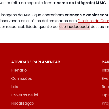
ve ser feita da seguinte forma:
nome do fotógrafo/ALMG
.
de imagens da ALMG que contenham
crianças e adolescen
 observando os critérios determinados pelo
Estatuto da Cri
uer responsabilidade quanto ao
uso inadequado
dessas ima
ATIVIDADE PARLAMENTAR
PAR
Plenário
Inic
Comissões
Eve
Leis
Reu
Projetos de lei
Opi
Fiscalização
Pro