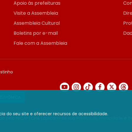
Apoio às prefeituras
Con
Visite a Assembleia
Dir
Assembleia Cultural
Pro
Boletins por e-mail
Dad
Fale com a Assembleia
ostinho
TELEFÔNICA
ia do seu site e oferecer recursos de acessibilidade.
gido pelo reCAPTCHA (aplicam-se sua
Política de Privacidade
e
T