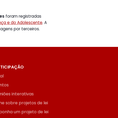
tes
foram registradas
ança e do Adolescente
. A
gens por terceiros.
TICIPAÇÃO
ial
ntos
niões interativas
ne sobre projetos de lei
ponha um projeto de lei