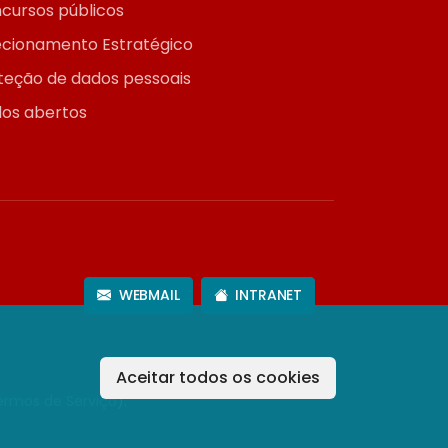
cursos públicos
ecionamento Estratégico
teção de dados pessoais
os abertos
WEBMAIL
INTRANET
Aceitar todos os cookies
ermos de Serviço
).