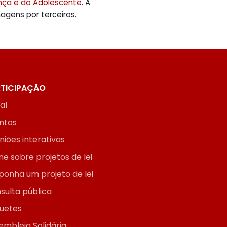
ança e do Adolescente
. A
gens por terceiros.
TICIPAÇÃO
ial
ntos
niões interativas
ne sobre projetos de lei
ponha um projeto de lei
sulta pública
uetes
embleia Solidária