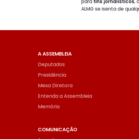
para
fins jornalísticos
,
ALMG se isenta de qualq
A ASSEMBLEIA
Deputados
Presidência
Mesa Diretora
Entenda a Assembleia
Memória
COMUNICAÇÃO