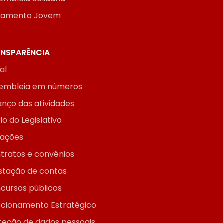
lamento Jovem
NSPARÊNCIA
ial
embleia em números
anço das atividades
io do Legislativo
itações
tratos e convênios
stação de contas
cursos públicos
ecionamento Estratégico
teção de dados pessoais