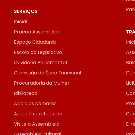
Par
SERVIÇOS
Inicial
Procon Assembleia
TRA
Espaço Cidadania
Inic
Escola do Legislativo
Ass
Ouvidoria Parlamentar
Bal
Comissão de Ética Funcional
Diár
Procuradoria da Mulher
Lic
Biblioteca
Con
Apoio às câmaras
Pre
Apoio às prefeituras
Con
Visite a Assembleia
Dir
Assembleia Cultural
Pro