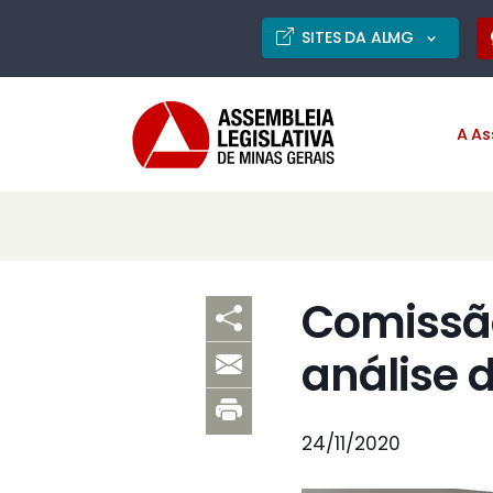
SITES DA ALMG
A As
Comissão
análise 
24/11/2020