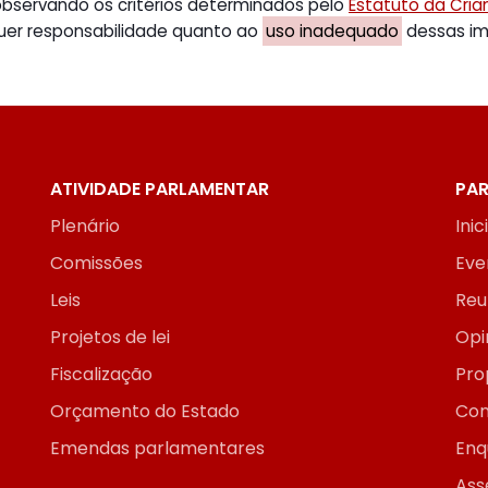
 observando os critérios determinados pelo
Estatuto da Cri
uer responsabilidade quanto ao
uso inadequado
dessas ima
ATIVIDADE PARLAMENTAR
PAR
Plenário
Inic
Comissões
Eve
Leis
Reu
Projetos de lei
Opi
Fiscalização
Pro
Orçamento do Estado
Con
Emendas parlamentares
Enq
Ass