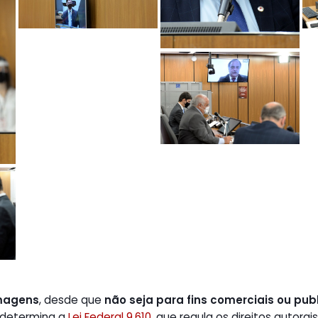
magens
, desde que
não seja para fins comerciais ou publ
 determina a
Lei Federal 9.610,
que regula os direitos autorais