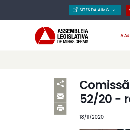
SITES DA ALMG
A As
Comissão
52/20 - 
18/11/2020