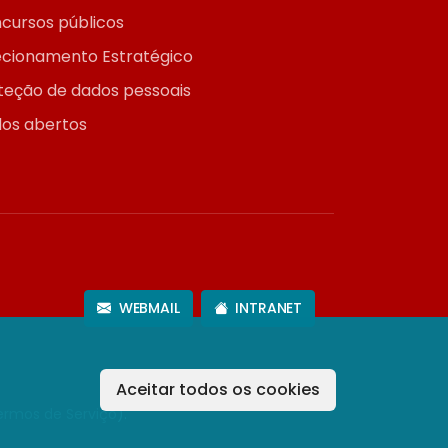
cursos públicos
ecionamento Estratégico
teção de dados pessoais
os abertos
WEBMAIL
INTRANET
Aceitar todos os cookies
ermos de Serviço
).