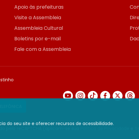
Apoio às prefeituras
Con
Visite a Assembleia
Dir
Assembleia Cultural
Pro
Boletins por e-mail
Dad
Fale com a Assembleia
ostinho
TELEFÔNICA
ia do seu site e oferecer recursos de acessibilidade.
gido pelo reCAPTCHA (aplicam-se sua
Política de Privacidade
e
T