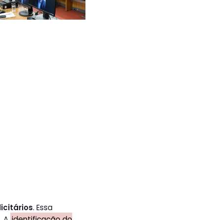
icitários
. Essa
. A
identificação do