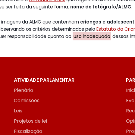
ve ser feita da seguinte forma:
nome do fotógrafo/ALMG
.
de imagens da ALMG que contenham
crianças e adolescen
 observando os critérios determinados pelo
Estatuto da Cri
uer responsabilidade quanto ao
uso inadequado
dessas ima
ATIVIDADE PARLAMENTAR
PAR
Plenário
Inic
Comissões
Eve
Leis
Reu
Projetos de lei
Opi
Fiscalização
Pro