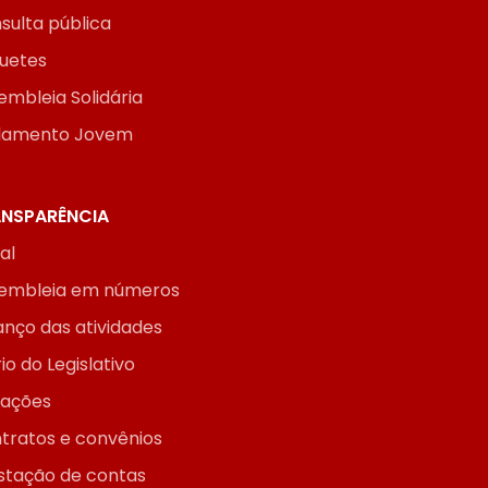
sulta pública
uetes
embleia Solidária
lamento Jovem
NSPARÊNCIA
ial
embleia em números
anço das atividades
io do Legislativo
itações
tratos e convênios
stação de contas