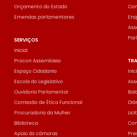
Orçamento do Estado
Con
Emendas parlamentares
Enq
Ass
Par
SERVIÇOS
Inicial
Procon Assembleia
TRA
Espaço Cidadania
Inic
Escola do Legislativo
Ass
Ouvidoria Parlamentar
Bal
Comissão de Ética Funcional
Diár
Procuradoria da Mulher
Lic
Biblioteca
Con
Apoio às câmaras
Pre