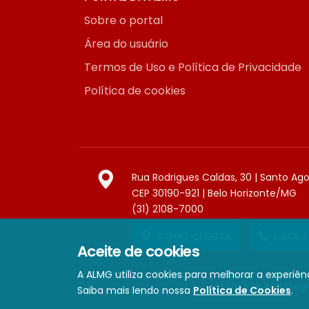
Sobre o portal
Área do usuário
Termos de Uso e Política de Privacidade
Política de cookies
Rua Rodrigues Caldas, 30 | Santo Ag
CEP 30190-921 | Belo Horizonte/MG
(31) 2108-7000
COMO CHEGAR
LISTA 
Aceite de cookies
A ALMG utiliza cookies para melhorar a experiênc
Este site é prote
Saiba mais lendo nossa
Política de Cookies
.