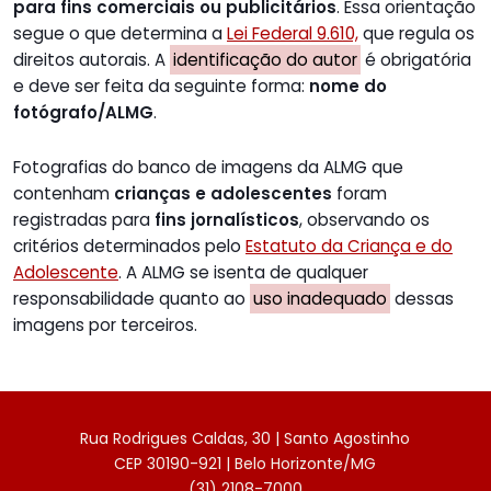
para fins comerciais ou publicitários
. Essa orientação
segue o que determina a
Lei Federal 9.610,
que regula os
direitos autorais. A
identificação do autor
é obrigatória
e deve ser feita da seguinte forma:
nome do
fotógrafo/ALMG
.
Fotografias do banco de imagens da ALMG que
contenham
crianças e adolescentes
foram
registradas para
fins jornalísticos
, observando os
critérios determinados pelo
Estatuto da Criança e do
Adolescente
. A ALMG se isenta de qualquer
responsabilidade quanto ao
uso inadequado
dessas
imagens por terceiros.
Rua Rodrigues Caldas, 30 | Santo Agostinho
CEP 30190-921 | Belo Horizonte/MG
(31) 2108-7000