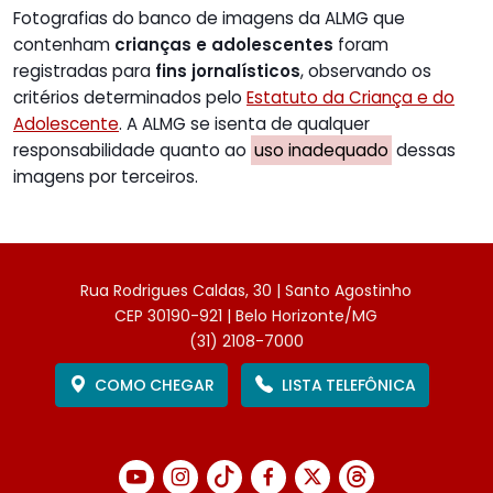
Fotografias do banco de imagens da ALMG que
contenham
crianças e adolescentes
foram
registradas para
fins jornalísticos
, observando os
critérios determinados pelo
Estatuto da Criança e do
Adolescente
. A ALMG se isenta de qualquer
responsabilidade quanto ao
uso inadequado
dessas
imagens por terceiros.
Rua Rodrigues Caldas, 30 | Santo Agostinho
CEP 30190-921 | Belo Horizonte/MG
(31) 2108-7000
COMO CHEGAR
LISTA TELEFÔNICA