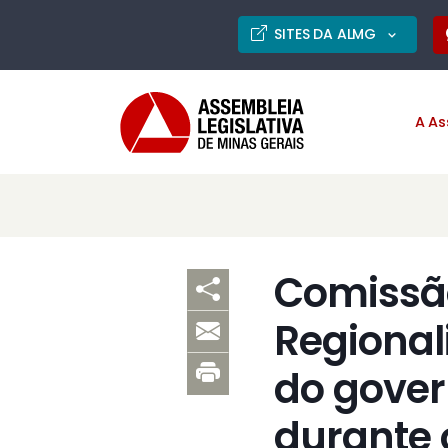
SITES DA ALMG
A As
Comissão
Regional
do gover
durante