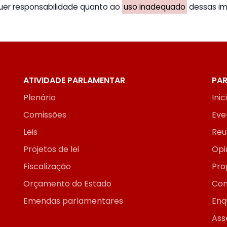
uer responsabilidade quanto ao
uso inadequado
dessas ima
ATIVIDADE PARLAMENTAR
PAR
Plenário
Inic
Comissões
Eve
Leis
Reu
Projetos de lei
Opi
Fiscalização
Pro
Orçamento do Estado
Con
Emendas parlamentares
Enq
Ass