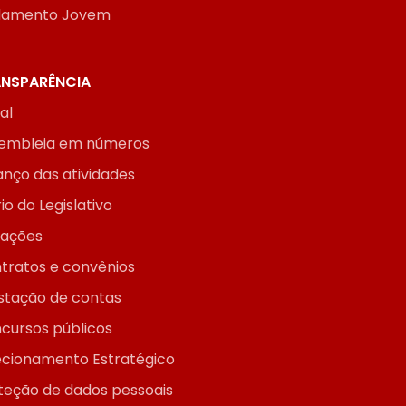
lamento Jovem
NSPARÊNCIA
ial
embleia em números
anço das atividades
io do Legislativo
itações
tratos e convênios
stação de contas
cursos públicos
ecionamento Estratégico
teção de dados pessoais