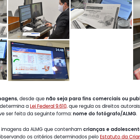
magens
, desde que
não seja para fins comerciais ou publ
 determina a
Lei Federal 9.610,
que regula os direitos autorais
ve ser feita da seguinte forma:
nome do fotógrafo/ALMG
.
de imagens da ALMG que contenham
crianças e adolescen
 observando os critérios determinados pelo
Estatuto da Cri