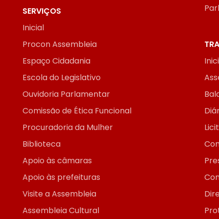
Par
SERVIÇOS
Inicial
Procon Assembleia
TRA
Espaço Cidadania
Inic
Escola do Legislativo
Ass
Ouvidoria Parlamentar
Bal
Comissão de Ética Funcional
Diár
Procuradoria da Mulher
Lic
Biblioteca
Con
Apoio às câmaras
Pre
Apoio às prefeituras
Con
Visite a Assembleia
Dir
Assembleia Cultural
Pro