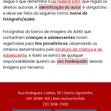
segue o que determina a
Lei Federal 9.610,
que regula os
direitos autorais. A
identificação do autor
é obrigatória
e deve ser feita da seguinte forma:
nome do
fotógrafo/ALMG
.
Fotografias do banco de imagens da ALMG que
contenham
crianças e adolescentes
foram
registradas para
fins jornalísticos
, observando os
critérios determinados pelo
Estatuto da Criança e do
Adolescente
. A ALMG se isenta de qualquer
responsabilidade quanto ao
uso inadequado
dessas
imagens por terceiros.
Rua Rodrigues Caldas, 30 | Santo Agostinho
CEP 30190-921 | Belo Horizonte/MG
(31) 2108-7000