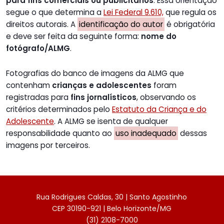
para fins comerciais ou publicitários
. Essa orientação
segue o que determina a
Lei Federal 9.610,
que regula os
direitos autorais. A
identificação do autor
é obrigatória
e deve ser feita da seguinte forma:
nome do
fotógrafo/ALMG
.
Fotografias do banco de imagens da ALMG que
contenham
crianças e adolescentes
foram
registradas para
fins jornalísticos
, observando os
critérios determinados pelo
Estatuto da Criança e do
Adolescente
. A ALMG se isenta de qualquer
responsabilidade quanto ao
uso inadequado
dessas
imagens por terceiros.
Rua Rodrigues Caldas, 30 | Santo Agostinho
CEP 30190-921 | Belo Horizonte/MG
(31) 2108-7000