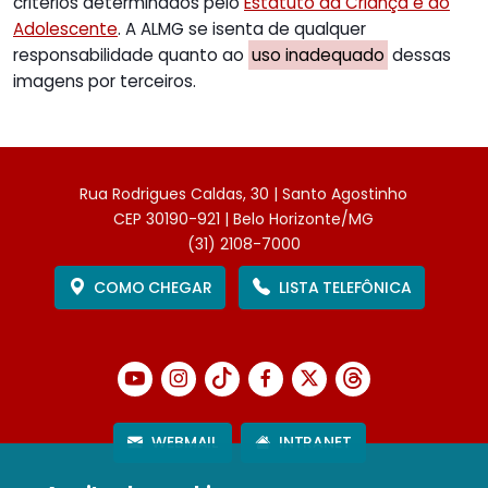
critérios determinados pelo
Estatuto da Criança e do
Adolescente
. A ALMG se isenta de qualquer
responsabilidade quanto ao
uso inadequado
dessas
imagens por terceiros.
Rua Rodrigues Caldas, 30 | Santo Agostinho
CEP 30190-921 | Belo Horizonte/MG
(31) 2108-7000
COMO CHEGAR
LISTA TELEFÔNICA
WEBMAIL
INTRANET