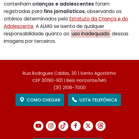
contenham
crianças e adolescentes
foram
registradas para
fins jornalísticos
, observando os
critérios determinados pelo
Estatuto da Criança e do
Adolescente
. A ALMG se isenta de qualquer
responsabilidade quanto ao
uso inadequado
dessas
imagens por terceiros.
Rua Rodrigues Caldas, 30 | Santo Agostinho
CEP 30190-921 | Belo Horizonte/MG
(31) 2108-7000
COMO CHEGAR
LISTA TELEFÔNICA