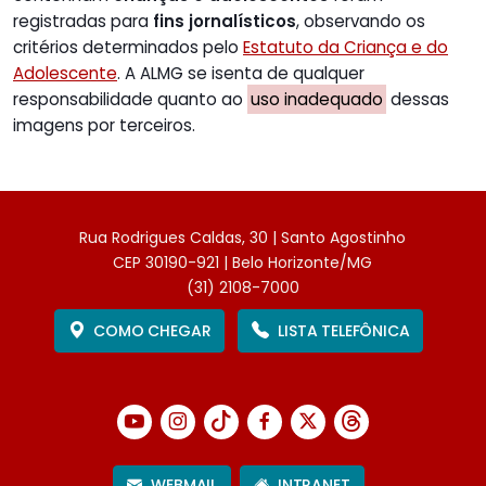
registradas para
fins jornalísticos
, observando os
critérios determinados pelo
Estatuto da Criança e do
Adolescente
. A ALMG se isenta de qualquer
responsabilidade quanto ao
uso inadequado
dessas
imagens por terceiros.
Rua Rodrigues Caldas, 30 | Santo Agostinho
CEP 30190-921 | Belo Horizonte/MG
(31) 2108-7000
COMO CHEGAR
LISTA TELEFÔNICA
WEBMAIL
INTRANET