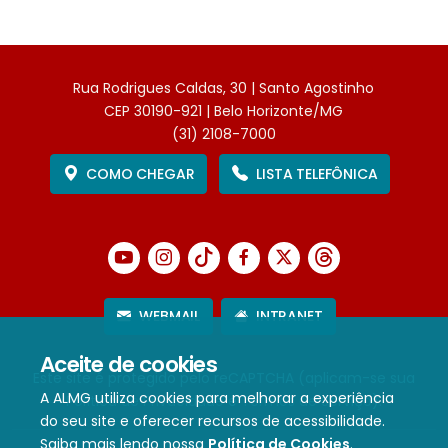
Rua Rodrigues Caldas, 30 | Santo Agostinho
CEP 30190-921 | Belo Horizonte/MG
(31) 2108-7000
COMO CHEGAR
LISTA TELEFÔNICA
WEBMAIL
INTRANET
Aceite de cookies
Este site é protegido pelo reCAPTCHA (aplicam-se sua
A ALMG utiliza cookies para melhorar a experiência
Política de Privacidade
e
Termos de Serviço
).
do seu site e oferecer recursos de acessibilidade.
Saiba mais lendo nossa
Política de Cookies
.