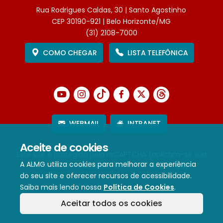
Rua Rodrigues Caldas, 30 | Santo Agostinho
CEP 30190-921 | Belo Horizonte/MG
(31) 2108-7000
COMO CHEGAR
LISTA TELEFÔNICA
WEBMAIL
INTRANET
Aceite de cookies
Este site é protegido pelo reCAPTCHA (aplicam-se sua
A ALMG utiliza cookies para melhorar a experiência
Política de Privacidade
e
Termos de Serviço
).
do seu site e oferecer recursos de acessibilidade.
Saiba mais lendo nossa
Política de Cookies
.
Termos de Uso e Política de Privacidade
Aceitar todos os cookies
Política de cookies