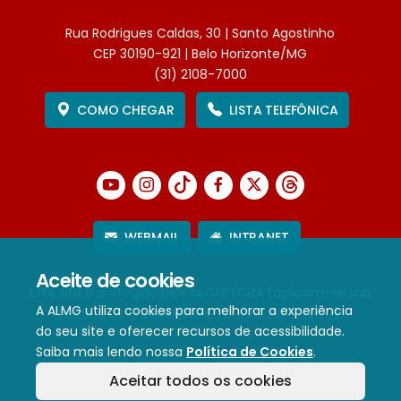
Rua Rodrigues Caldas, 30 | Santo Agostinho
CEP 30190-921 | Belo Horizonte/MG
(31) 2108-7000
COMO CHEGAR
LISTA TELEFÔNICA
WEBMAIL
INTRANET
Aceite de cookies
Este site é protegido pelo reCAPTCHA (aplicam-se sua
A ALMG utiliza cookies para melhorar a experiência
Política de Privacidade
e
Termos de Serviço
).
do seu site e oferecer recursos de acessibilidade.
Saiba mais lendo nossa
Política de Cookies
.
Termos de Uso e Política de Privacidade
Aceitar todos os cookies
Política de cookies