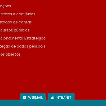
itações
tratos e convênios
stação de contas
cursos públicos
ecionamento Estratégico
teção de dados pessoais
os abertos
WEBMAIL
INTRANET