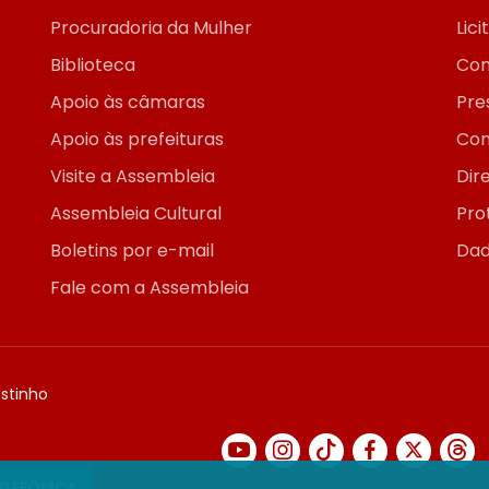
Procuradoria da Mulher
Lic
Biblioteca
Con
Apoio às câmaras
Pre
Apoio às prefeituras
Con
Visite a Assembleia
Dir
Assembleia Cultural
Pro
Boletins por e-mail
Dad
Fale com a Assembleia
ostinho
TELEFÔNICA