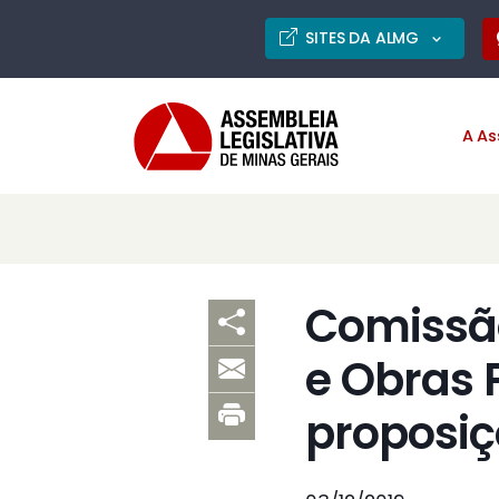
SITES DA ALMG
A As
Comissã
e Obras 
proposiç