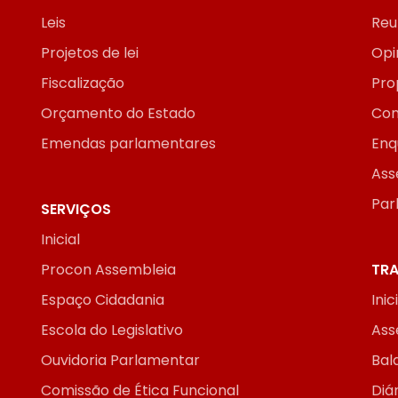
Leis
Reu
Projetos de lei
Opi
Fiscalização
Pro
Orçamento do Estado
Con
Emendas parlamentares
Enq
Ass
Par
SERVIÇOS
Inicial
Procon Assembleia
TRA
Espaço Cidadania
Inic
Escola do Legislativo
Ass
Ouvidoria Parlamentar
Bal
Comissão de Ética Funcional
Diár