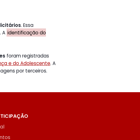
icitários
. Essa
. A
identificação do
tes
foram registradas
ança e do Adolescente
. A
gens por terceiros.
TICIPAÇÃO
ial
ntos