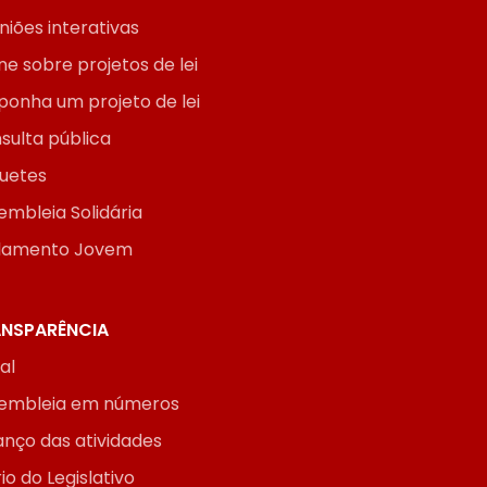
niões interativas
ne sobre projetos de lei
ponha um projeto de lei
sulta pública
uetes
embleia Solidária
lamento Jovem
NSPARÊNCIA
ial
embleia em números
anço das atividades
io do Legislativo