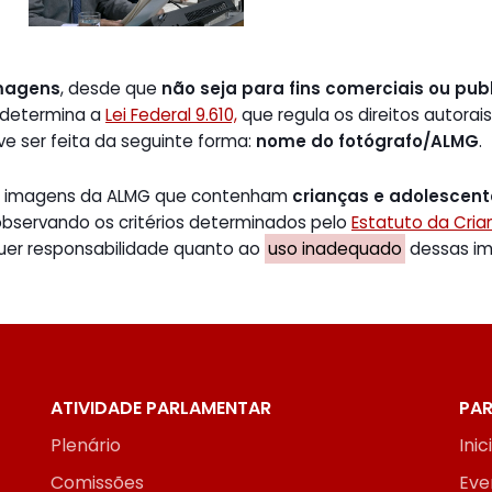
magens
, desde que
não seja para fins comerciais ou publ
 determina a
Lei Federal 9.610,
que regula os direitos autorais
ve ser feita da seguinte forma:
nome do fotógrafo/ALMG
.
de imagens da ALMG que contenham
crianças e adolescen
 observando os critérios determinados pelo
Estatuto da Cri
uer responsabilidade quanto ao
uso inadequado
dessas ima
ATIVIDADE PARLAMENTAR
PAR
Plenário
Inic
Comissões
Eve