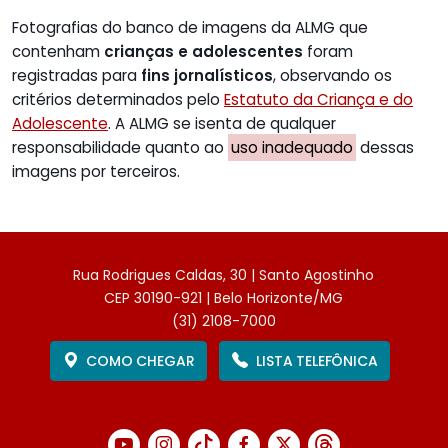
Fotografias do banco de imagens da ALMG que
contenham
crianças e adolescentes
foram
registradas para
fins jornalísticos
, observando os
critérios determinados pelo
Estatuto da Criança e do
Adolescente
. A ALMG se isenta de qualquer
responsabilidade quanto ao
uso inadequado
dessas
imagens por terceiros.
Rua Rodrigues Caldas, 30 | Santo Agostinho
CEP 30190-921 | Belo Horizonte/MG
(31) 2108-7000
COMO CHEGAR
LISTA TELEFÔNICA