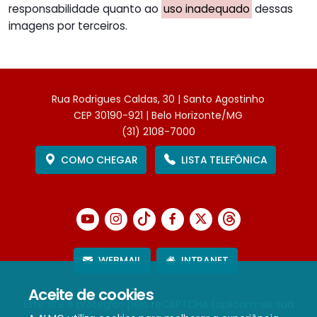
responsabilidade quanto ao
uso inadequado
dessas
imagens por terceiros.
Rua Rodrigues Caldas, 30 | Santo Agostinho
CEP 30190-921 | Belo Horizonte/MG
(31) 2108-7000
COMO CHEGAR
LISTA TELEFÔNICA
WEBMAIL
INTRANET
Aceite de cookies
Este site é protegido pelo reCAPTCHA (aplicam-se sua