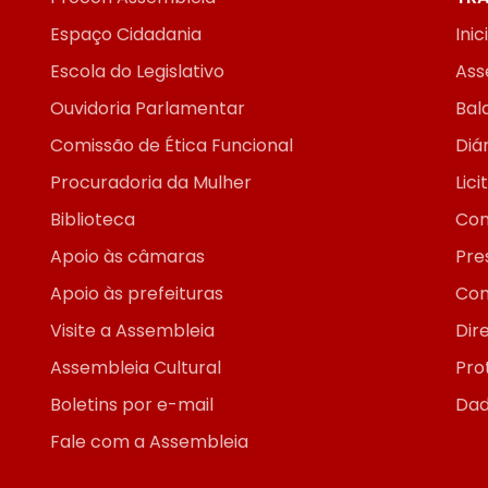
Espaço Cidadania
Inic
Escola do Legislativo
Ass
Ouvidoria Parlamentar
Bal
Comissão de Ética Funcional
Diár
Procuradoria da Mulher
Lic
Biblioteca
Con
Apoio às câmaras
Pre
Apoio às prefeituras
Con
Visite a Assembleia
Dir
Assembleia Cultural
Pro
Boletins por e-mail
Dad
Fale com a Assembleia