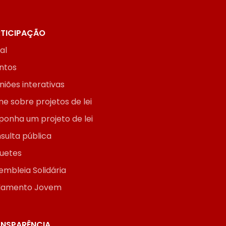
TICIPAÇÃO
ial
ntos
niões interativas
ne sobre projetos de lei
ponha um projeto de lei
sulta pública
uetes
embleia Solidária
lamento Jovem
NSPARÊNCIA