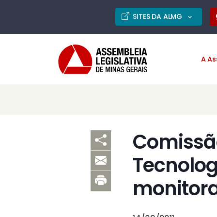
SITES DA ALMG
A As
Comissão
Tecnolog
monitor