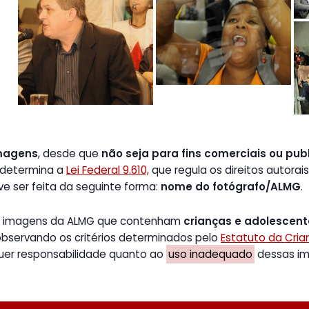
magens
, desde que
não seja para fins comerciais ou publ
 determina a
Lei Federal 9.610,
que regula os direitos autorais
ve ser feita da seguinte forma:
nome do fotógrafo/ALMG
.
de imagens da ALMG que contenham
crianças e adolescen
 observando os critérios determinados pelo
Estatuto da Cri
uer responsabilidade quanto ao
uso inadequado
dessas ima