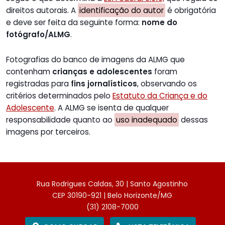
direitos autorais. A
identificação do autor
é obrigatória
e deve ser feita da seguinte forma:
nome do
fotógrafo/ALMG
.
Fotografias do banco de imagens da ALMG que
contenham
crianças e adolescentes
foram
registradas para
fins jornalísticos
, observando os
critérios determinados pelo
Estatuto da Criança e do
Adolescente
. A ALMG se isenta de qualquer
responsabilidade quanto ao
uso inadequado
dessas
imagens por terceiros.
Rua Rodrigues Caldas, 30 | Santo Agostinho
CEP 30190-921 | Belo Horizonte/MG
(31) 2108-7000