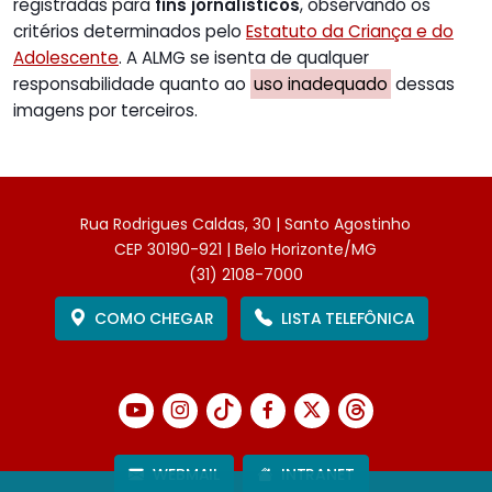
registradas para
fins jornalísticos
, observando os
critérios determinados pelo
Estatuto da Criança e do
Adolescente
. A ALMG se isenta de qualquer
responsabilidade quanto ao
uso inadequado
dessas
imagens por terceiros.
Rua Rodrigues Caldas, 30 | Santo Agostinho
CEP 30190-921 | Belo Horizonte/MG
(31) 2108-7000
COMO CHEGAR
LISTA TELEFÔNICA
WEBMAIL
INTRANET