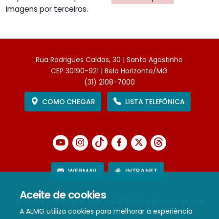
imagens por terceiros.
Rua Rodrigues Caldas, 30 | Santo Agostinho
CEP 30190-921 | Belo Horizonte/MG
(31) 2108-7000
COMO CHEGAR
LISTA TELEFÔNICA
WEBMAIL
INTRANET
Aceite de cookies
Este site é protegido pelo reCAPTCHA (aplicam-se sua
A ALMG utiliza cookies para melhorar a experiência
Política de Privacidade
e
Termos de Serviço
).