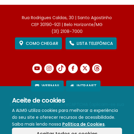
Rua Rodrigues Caldas, 30 | Santo Agostinho
CEP 30190-921 | Belo Horizonte/MG
(31) 2108-7000
COMO CHEGAR
LISTA TELEFÔNICA
WEBMAIL
INTRANET
Aceite de cookies
Este site é protegido pelo reCAPTCHA (aplicam-se sua
A ALMG utiliza cookies para melhorar a experiência
Política de Privacidade
e
Termos de Serviço
).
do seu site e oferecer recursos de acessibilidade.
Saiba mais lendo nossa
Política de Cookies
.
Termos de Uso e Política de Privacidade
Aceitar todos os cookies