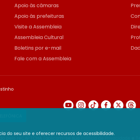
Apoio às câmaras
Pre
Apoio às prefeituras
Con
Visite a Assembleia
Dir
Assembleia Cultural
Pro
Boletins por e-mail
Dad
Fale com a Assembleia
ostinho
TELEFÔNICA
ia do seu site e oferecer recursos de acessibilidade.
gido pelo reCAPTCHA (aplicam-se sua
Política de Privacidade
e
T