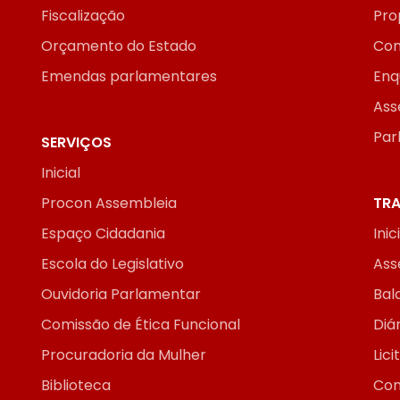
Fiscalização
Pro
Orçamento do Estado
Con
Emendas parlamentares
Enq
Ass
Par
SERVIÇOS
Inicial
Procon Assembleia
TRA
Espaço Cidadania
Inic
Escola do Legislativo
Ass
Ouvidoria Parlamentar
Bal
Comissão de Ética Funcional
Diár
Procuradoria da Mulher
Lic
Biblioteca
Con