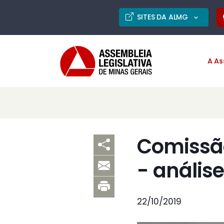
SITES DA ALMG
A As
Comissão
- anális
22/10/2019