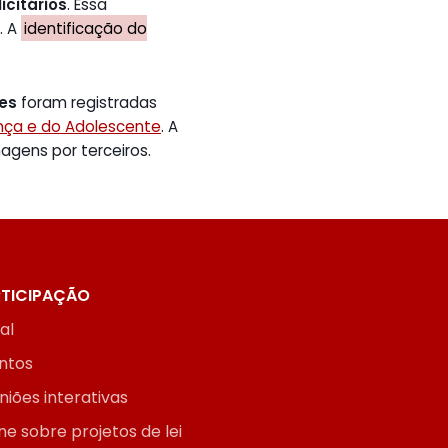
icitários
. Essa
. A
identificação do
tes
foram registradas
ança e do Adolescente
. A
gens por terceiros.
TICIPAÇÃO
ial
ntos
niões interativas
ne sobre projetos de lei