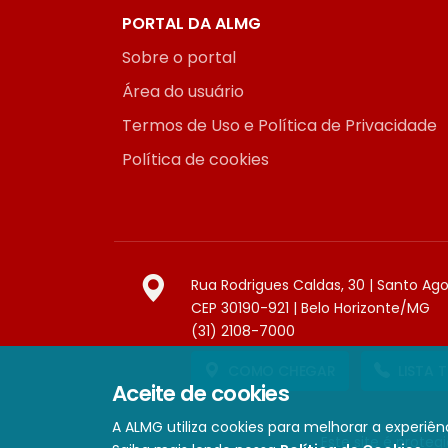
PORTAL DA ALMG
Sobre o portal
Área do usuário
Termos de Uso e Política de Privacidade
Política de cookies
Rua Rodrigues Caldas, 30 | Santo Ag
CEP 30190-921 | Belo Horizonte/MG
(31) 2108-7000
COMO CHEGAR
LISTA 
Aceite de cookies
A ALMG utiliza cookies para melhorar a experiênc
Este site é prote