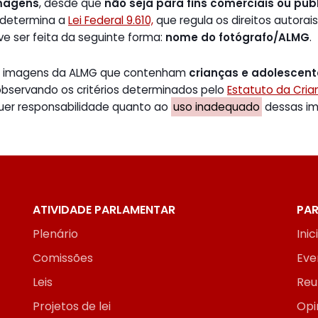
magens
, desde que
não seja para fins comerciais ou publ
 determina a
Lei Federal 9.610,
que regula os direitos autorais
ve ser feita da seguinte forma:
nome do fotógrafo/ALMG
.
de imagens da ALMG que contenham
crianças e adolescen
 observando os critérios determinados pelo
Estatuto da Cri
uer responsabilidade quanto ao
uso inadequado
dessas ima
ATIVIDADE PARLAMENTAR
PAR
Plenário
Inic
Comissões
Eve
Leis
Reu
Projetos de lei
Opi