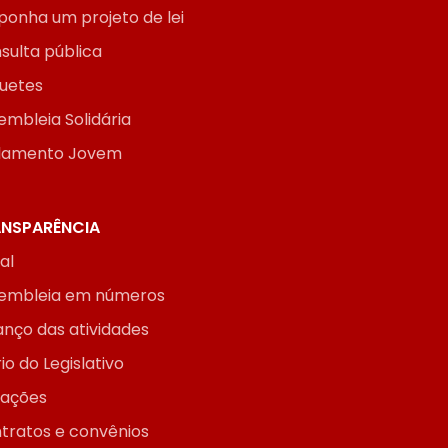
ponha um projeto de lei
sulta pública
uetes
embleia Solidária
lamento Jovem
NSPARÊNCIA
ial
embleia em números
anço das atividades
io do Legislativo
itações
tratos e convênios