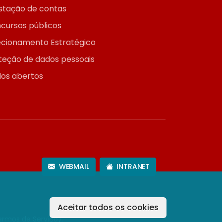
stação de contas
cursos públicos
ecionamento Estratégico
teção de dados pessoais
os abertos
WEBMAIL
INTRANET
Aceitar todos os cookies
ermos de Serviço
).