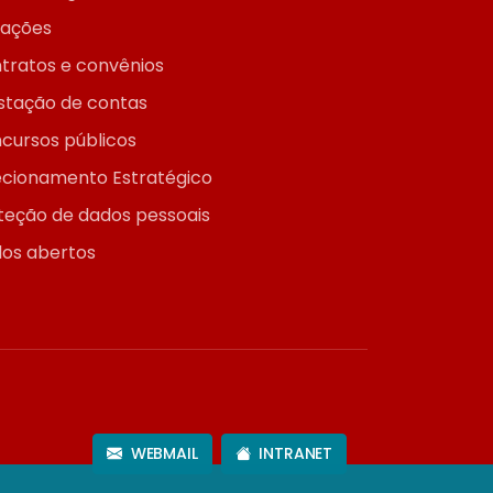
itações
tratos e convênios
stação de contas
cursos públicos
ecionamento Estratégico
teção de dados pessoais
os abertos
WEBMAIL
INTRANET