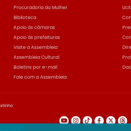
Procuradoria da Mulher
Lic
Biblioteca
Con
Apoio às câmaras
Pre
Apoio às prefeituras
Con
Visite a Assembleia
Dir
Assembleia Cultural
Pro
Boletins por e-mail
Dad
Fale com a Assembleia
ostinho
TELEFÔNICA