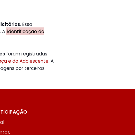
icitários
. Essa
. A
identificação do
tes
foram registradas
ança e do Adolescente
. A
gens por terceiros.
TICIPAÇÃO
ial
ntos