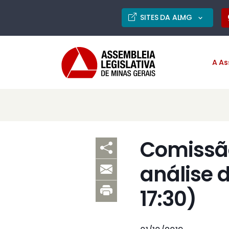
SITES DA ALMG
A As
Comissão
análise 
17:30)