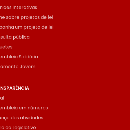
niões interativas
ne sobre projetos de lei
ponha um projeto de lei
sulta pública
uetes
embleia Solidária
lamento Jovem
NSPARÊNCIA
ial
embleia em números
anço das atividades
io do Legislativo