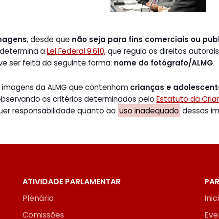
magens
, desde que
não seja para fins comerciais ou publ
 determina a
Lei Federal 9.610,
que regula os direitos autorais
ve ser feita da seguinte forma:
nome do fotógrafo/ALMG
.
de imagens da ALMG que contenham
crianças e adolescen
 observando os critérios determinados pelo
Estatuto da Cri
uer responsabilidade quanto ao
uso inadequado
dessas ima
ATIVIDADE PARLAMENTAR
PAR
Plenário
Inic
Comissões
Eve