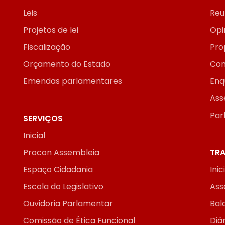
Leis
Reu
Projetos de lei
Opi
Fiscalização
Pro
Orçamento do Estado
Con
Emendas parlamentares
Enq
Ass
Par
SERVIÇOS
Inicial
Procon Assembleia
TRA
Espaço Cidadania
Inic
Escola do Legislativo
Ass
Ouvidoria Parlamentar
Bal
Comissão de Ética Funcional
Diár