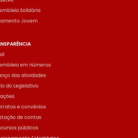
embleia Solidária
lamento Jovem
NSPARÊNCIA
ial
embleia em números
anço das atividades
io do Legislativo
itações
tratos e convênios
stação de contas
cursos públicos