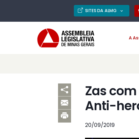
SITES DA ALMG
A As
Zas com
Anti-her
20/09/2019