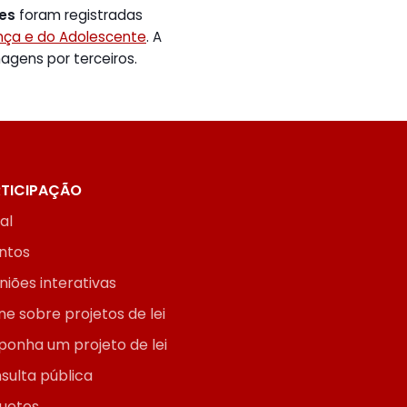
tes
foram registradas
ança e do Adolescente
. A
gens por terceiros.
TICIPAÇÃO
ial
ntos
niões interativas
ne sobre projetos de lei
ponha um projeto de lei
sulta pública
uetes