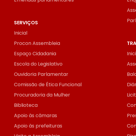
Ass
Par
SERVIÇOS
Inicial
Procon Assembleia
TRA
Espaço Cidadania
Inic
Escola do Legislativo
Ass
Ouvidoria Parlamentar
Bal
Comissão de Ética Funcional
Diár
Procuradoria da Mulher
Lic
Biblioteca
Con
Apoio às câmaras
Pre
Apoio às prefeituras
Con