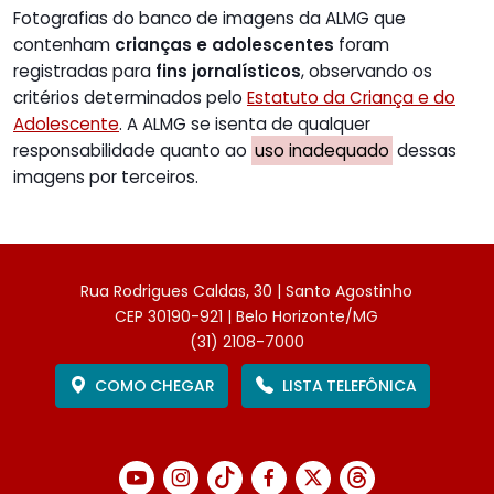
Fotografias do banco de imagens da ALMG que
contenham
crianças e adolescentes
foram
registradas para
fins jornalísticos
, observando os
critérios determinados pelo
Estatuto da Criança e do
Adolescente
. A ALMG se isenta de qualquer
responsabilidade quanto ao
uso inadequado
dessas
imagens por terceiros.
Rua Rodrigues Caldas, 30 | Santo Agostinho
CEP 30190-921 | Belo Horizonte/MG
(31) 2108-7000
COMO CHEGAR
LISTA TELEFÔNICA