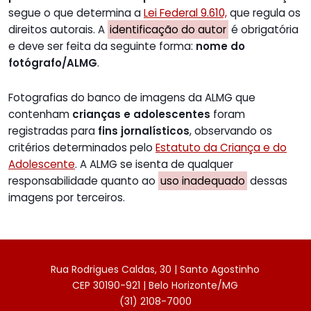
segue o que determina a
Lei Federal 9.610,
que regula os
direitos autorais. A
identificação do autor
é obrigatória
e deve ser feita da seguinte forma:
nome do
fotógrafo/ALMG
.
Fotografias do banco de imagens da ALMG que
contenham
crianças e adolescentes
foram
registradas para
fins jornalísticos
, observando os
critérios determinados pelo
Estatuto da Criança e do
Adolescente
. A ALMG se isenta de qualquer
responsabilidade quanto ao
uso inadequado
dessas
imagens por terceiros.
Rua Rodrigues Caldas, 30 | Santo Agostinho
CEP 30190-921 | Belo Horizonte/MG
(31) 2108-7000