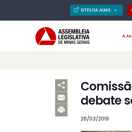
SITES DA ALMG
A As
Comissão
debate s
26/03/2019