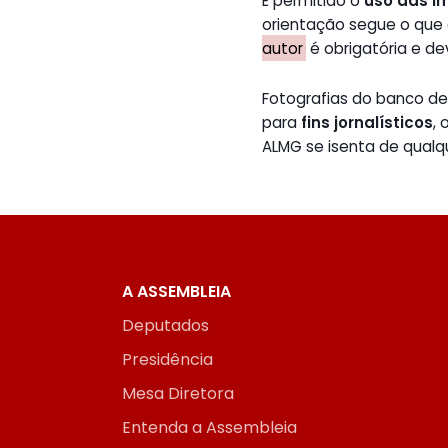
É permitido o
uso das i
orientação segue o que
autor
é obrigatória e de
Fotografias do banco 
para
fins jornalísticos
,
ALMG se isenta de qualq
A ASSEMBLEIA
Deputados
Presidência
Mesa Diretora
Entenda a Assembleia