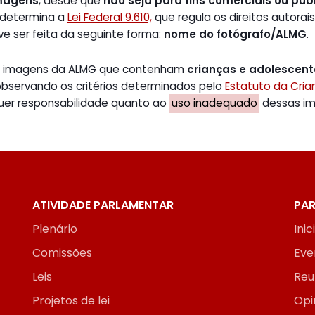
magens
, desde que
não seja para fins comerciais ou publ
 determina a
Lei Federal 9.610,
que regula os direitos autorais
ve ser feita da seguinte forma:
nome do fotógrafo/ALMG
.
de imagens da ALMG que contenham
crianças e adolescen
 observando os critérios determinados pelo
Estatuto da Cri
uer responsabilidade quanto ao
uso inadequado
dessas ima
ATIVIDADE PARLAMENTAR
PAR
Plenário
Inic
Comissões
Eve
Leis
Reu
Projetos de lei
Opi