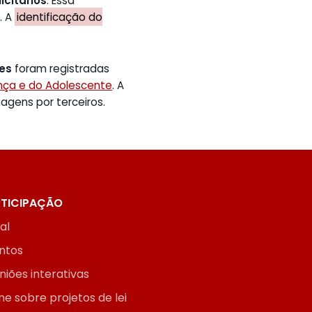
icitários
. Essa
. A
identificação do
tes
foram registradas
ança e do Adolescente
. A
gens por terceiros.
TICIPAÇÃO
ial
ntos
niões interativas
ne sobre projetos de lei