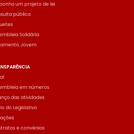
ponha um projeto de lei
sulta pública
uetes
embleia Solidária
lamento Jovem
NSPARÊNCIA
ial
embleia em números
anço das atividades
io do Legislativo
itações
tratos e convênios