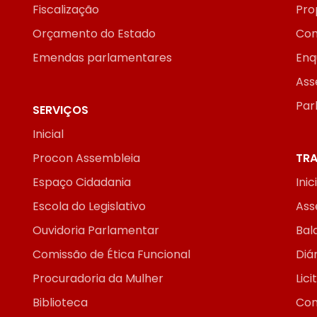
Fiscalização
Pro
Orçamento do Estado
Con
Emendas parlamentares
Enq
Ass
Par
SERVIÇOS
Inicial
Procon Assembleia
TRA
Espaço Cidadania
Inic
Escola do Legislativo
Ass
Ouvidoria Parlamentar
Bal
Comissão de Ética Funcional
Diár
Procuradoria da Mulher
Lic
Biblioteca
Con