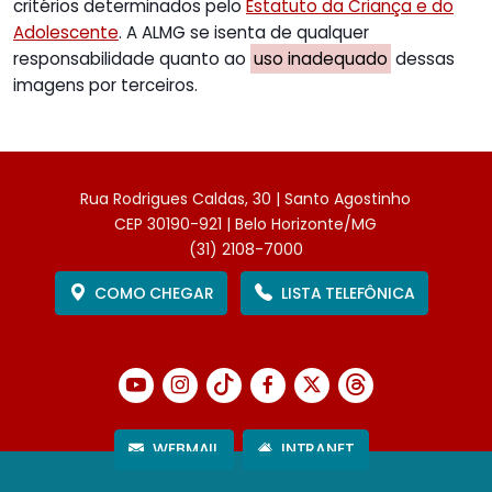
critérios determinados pelo
Estatuto da Criança e do
Adolescente
. A ALMG se isenta de qualquer
responsabilidade quanto ao
uso inadequado
dessas
imagens por terceiros.
Rua Rodrigues Caldas, 30 | Santo Agostinho
CEP 30190-921 | Belo Horizonte/MG
(31) 2108-7000
COMO CHEGAR
LISTA TELEFÔNICA
WEBMAIL
INTRANET