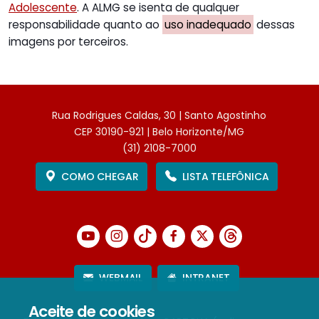
Adolescente
. A ALMG se isenta de qualquer
responsabilidade quanto ao
uso inadequado
dessas
imagens por terceiros.
Rua Rodrigues Caldas, 30 | Santo Agostinho
CEP 30190-921 | Belo Horizonte/MG
(31) 2108-7000
COMO CHEGAR
LISTA TELEFÔNICA
WEBMAIL
INTRANET
Aceite de cookies