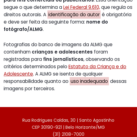
segue o que determina a
Lei Federal 9.610,
que regula os
direitos autorais. A
identificação do autor
é obrigatória
e deve ser feita da seguinte forma:
nome do
fotógrafo/ALMG
.
Fotografias do banco de imagens da ALMG que
contenham
crianças e adolescentes
foram
registradas para
fins jornalísticos
, observando os
critérios determinados pelo
Estatuto da Criança e do
Adolescente
. A ALMG se isenta de qualquer
responsabilidade quanto ao
uso inadequado
dessas
imagens por terceiros.
Rua Rodrigues Caldas, 30 | Santo Agostinho
CEP 30190-921 | Belo Horizonte/MG
(31) 2108-7000