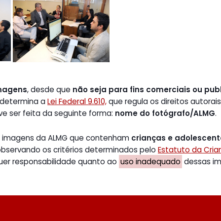
magens
, desde que
não seja para fins comerciais ou publ
 determina a
Lei Federal 9.610,
que regula os direitos autorais
ve ser feita da seguinte forma:
nome do fotógrafo/ALMG
.
de imagens da ALMG que contenham
crianças e adolescen
 observando os critérios determinados pelo
Estatuto da Cri
uer responsabilidade quanto ao
uso inadequado
dessas ima