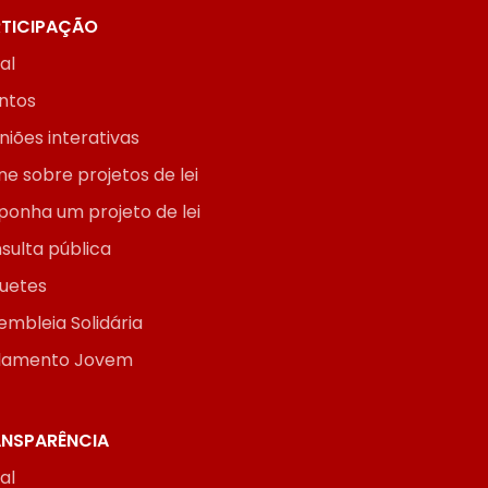
TICIPAÇÃO
ial
ntos
niões interativas
ne sobre projetos de lei
ponha um projeto de lei
sulta pública
uetes
embleia Solidária
lamento Jovem
NSPARÊNCIA
ial