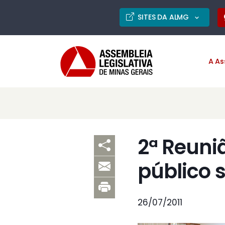
SITES DA ALMG
A As
2ª Reuni
público 
26/07/2011