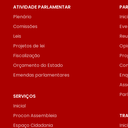
ATIVIDADE PARLAMENTAR
PAR
Plenário
Inic
Comissões
Eve
Leis
Reu
Projetos de lei
Opi
Fiscalização
Pro
Orçamento do Estado
Con
Emendas parlamentares
Enq
Ass
Par
SERVIÇOS
Inicial
Procon Assembleia
TRA
Espaço Cidadania
Inic