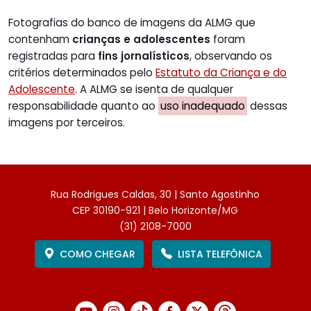
Fotografias do banco de imagens da ALMG que
contenham
crianças e adolescentes
foram
registradas para
fins jornalísticos
, observando os
critérios determinados pelo
Estatuto da Criança e do
Adolescente
. A ALMG se isenta de qualquer
responsabilidade quanto ao
uso inadequado
dessas
imagens por terceiros.
Rua Rodrigues Caldas, 30 | Santo Agostinho
CEP 30190-921 | Belo Horizonte/MG
(31) 2108-7000
COMO CHEGAR
LISTA TELEFÔNICA