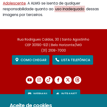
Adolescente
. A ALMG se isenta de qualquer
responsabilidade quanto ao
uso inadequado
dessas
imagens por terceiros.
Rua Rodrigues Caldas, 30 | Santo Agostinho
CEP 30190-921 | Belo Horizonte/MG
(31) 2108-7000
COMO CHEGAR
LISTA TELEFÔNICA
WEBMAIL
INTRANET
Aceite de cookies