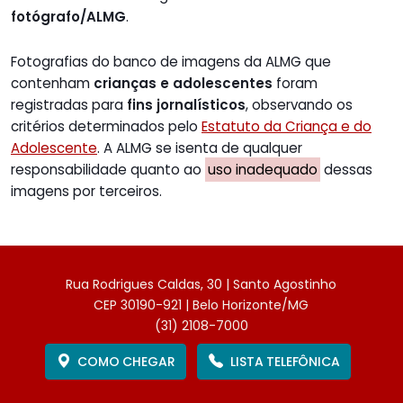
fotógrafo/ALMG
.
Fotografias do banco de imagens da ALMG que
contenham
crianças e adolescentes
foram
registradas para
fins jornalísticos
, observando os
critérios determinados pelo
Estatuto da Criança e do
Adolescente
. A ALMG se isenta de qualquer
responsabilidade quanto ao
uso inadequado
dessas
imagens por terceiros.
Rua Rodrigues Caldas, 30 | Santo Agostinho
CEP 30190-921 | Belo Horizonte/MG
(31) 2108-7000
COMO CHEGAR
LISTA TELEFÔNICA