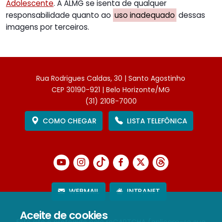
Adolescente
. A ALMG se isenta de qualquer
responsabilidade quanto ao
uso inadequado
dessas
imagens por terceiros.
Rua Rodrigues Caldas, 30 | Santo Agostinho
CEP 30190-921 | Belo Horizonte/MG
(31) 2108-7000
COMO CHEGAR
LISTA TELEFÔNICA
WEBMAIL
INTRANET
Aceite de cookies