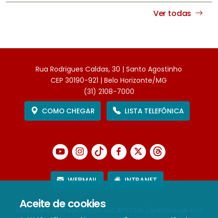
Ver todas
Rua Rodrigues Caldas, 30 | Santo Agostinho
CEP 30190-921 | Belo Horizonte/MG
(31) 2108-7000
COMO CHEGAR
LISTA TELEFÔNICA
WEBMAIL
INTRANET
Aceite de cookies
Este site é protegido pelo reCAPTCHA (aplicam-se sua