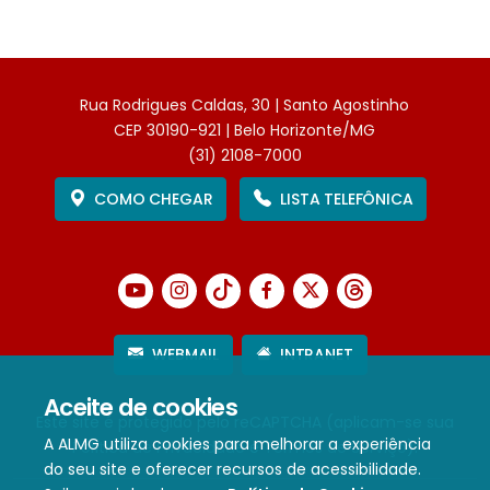
Rua Rodrigues Caldas, 30 | Santo Agostinho
CEP 30190-921 | Belo Horizonte/MG
(31) 2108-7000
COMO CHEGAR
LISTA TELEFÔNICA
WEBMAIL
INTRANET
Aceite de cookies
Este site é protegido pelo reCAPTCHA (aplicam-se sua
A ALMG utiliza cookies para melhorar a experiência
Política de Privacidade
e
Termos de Serviço
).
do seu site e oferecer recursos de acessibilidade.