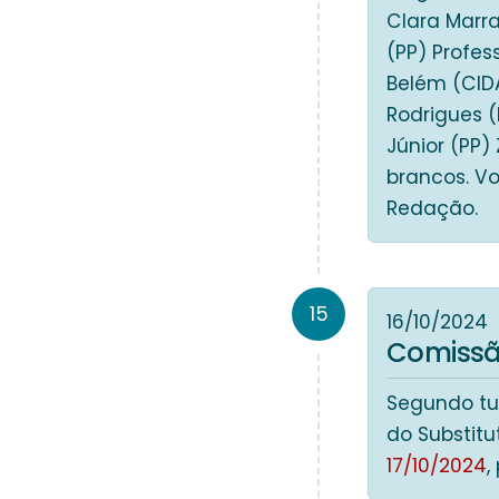
Clara Marra
(PP) Profes
Belém (CID
Rodrigues (
Júnior (PP)
brancos. V
Redação.
15
16/10/2024
Comissão
Segundo tur
do Substitu
17/10/2024
,