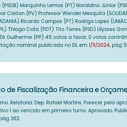
 (PSDB) Marquinho Lemos (PT) Noraldino Júnior (PSB
sor Cleiton (PV) Professor Wendel Mesquita (SOLIDA
ADANIA) Ricardo Campos (PT) Rodrigo Lopes (UNIÃ
PL) Thiago Cota (PDT) Tito Torres (PSD) Ulysses Gom
 Zé Guilherme (PP) 45 votos a favor, 0 votos contrári
otação nominal publicada no DL em
1/11/2024
, pág 
 de Fiscalização Financeira e Orçame
no. Relatoria: Dep. Rafael Martins. Parecer pela a
tivo 1 ao vencido em primeiro turno. Aprovado. Pub
 pág 262.