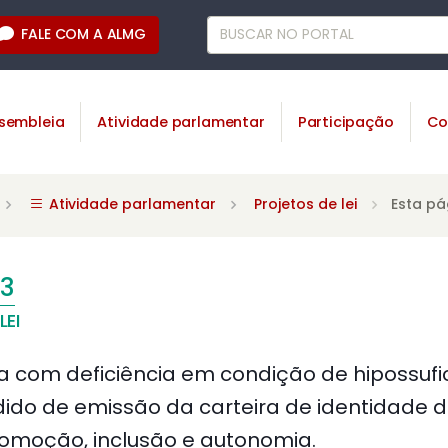
FALE COM A ALMG
sembleia
Atividade parlamentar
Participação
Co
Atividade parlamentar
Projetos de lei
Esta pá
3
LEI
 com deficiência em condição de hipossufici
ido de emissão da carteira de identidade 
omoção, inclusão e autonomia.