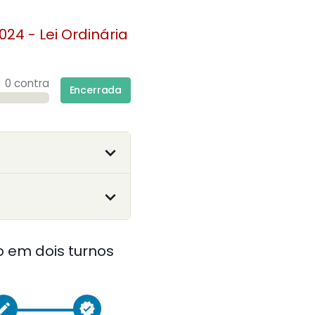
024 - Lei Ordinária
0 contra
Encerrada
 em dois turnos
reate
verified