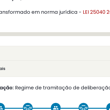
ansformado em norma jurídica -
LEI 25040 2
ais
ação:
Regime de tramitação de deliberação
oup
group
c