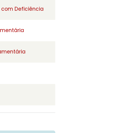
a com Deficiência
amentária
çamentária