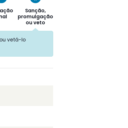
ação
Sanção,
inal
promulgação
ou veto
ou vetá-lo