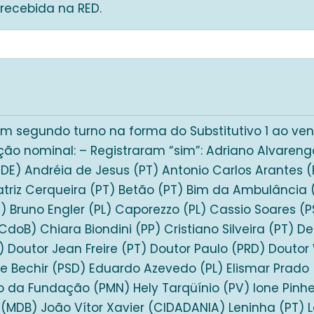
recebida na RED.
m segundo turno na forma do Substitutivo 1 ao ven
ção nominal: – Registraram “sim”: Adriano Alvareng
EDE) Andréia de Jesus (PT) Antonio Carlos Arantes (
atriz Cerqueira (PT) Betão (PT) Bim da Ambulância
 Bruno Engler (PL) Caporezzo (PL) Cassio Soares (P
PCdoB) Chiara Biondini (PP) Cristiano Silveira (PT) 
) Doutor Jean Freire (PT) Doutor Paulo (PRD) Doutor 
e Bechir (PSD) Eduardo Azevedo (PL) Elismar Prado (
 da Fundação (PMN) Hely Tarqüínio (PV) Ione Pinhe
(MDB) João Vítor Xavier (CIDADANIA) Leninha (PT) 