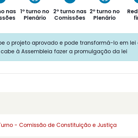
no nas
1º turno no
2º turno nas
2º turno no
Red
ssões
Plenário
Comissões
Plenário
f
e o projeto aprovado e pode transformá-lo em lei 
 cabe à Assembleia fazer a promulgação da lei
 Turno - Comissão de Constituição e Justiça