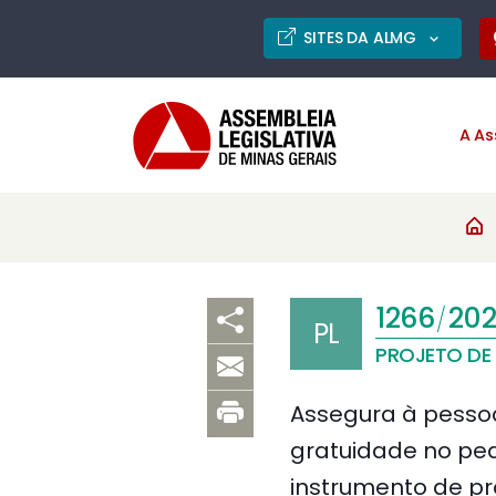
SITES DA ALMG
A As
1266
202
/
PL
PROJETO DE 
Assegura à pessoa
gratuidade no ped
instrumento de pr