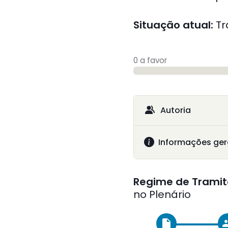
Situação atual:
Tr
0 a favor
Autoria
Informações ger
Regime de Tramit
no Plenário
insert_drive_file
gr