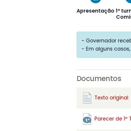
Apresentação
1º tur
Comi
- Governador receb
- Em alguns casos,
Documentos
Texto original
Parecer de 1º