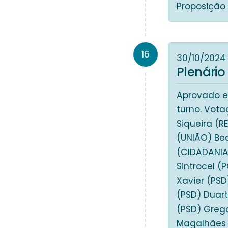
Proposição 
16
30/10/2024
Plenário
Aprovado e
turno. Vota
Siqueira (R
(UNIÃO) Be
(CIDADANIA)
Sintrocel (
Xavier (PSD
(PSD) Duart
(PSD) Grego
Magalhães 