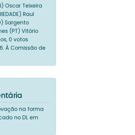
) Oscar Teixeira
RIEDADE) Raul
O) Sargento
es (PT) Vitório
os, 0 votos
56. À Comissão de
ntária
provação na forma
licado no DL em