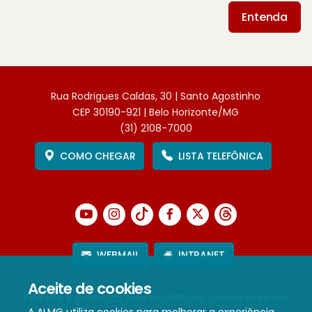
Entenda
Rua Rodrigues Caldas, 30 | Santo Agostinho
CEP 30190-921 | Belo Horizonte/MG
(31) 2108-7000
COMO CHEGAR
LISTA TELEFÔNICA
WEBMAIL
INTRANET
Aceite de cookies
Este site é protegido pelo reCAPTCHA (aplicam-se sua