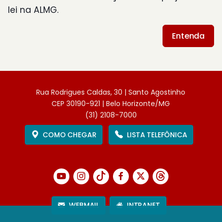
lei na ALMG.
Entenda
Rua Rodrigues Caldas, 30 | Santo Agostinho
CEP 30190-921 | Belo Horizonte/MG
(31) 2108-7000
COMO CHEGAR
LISTA TELEFÔNICA
WEBMAIL
INTRANET