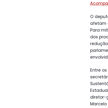
Acompan
O deput
afetam 
Para mit
dos proc
redução 
parlamen
envolvid
Entre o
secretá
Sustentá
Estadual
diretor-
Marcelo 