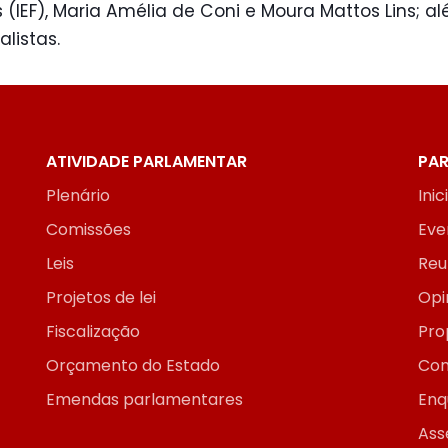
s (IEF), Maria Amélia de Coni e Moura Mattos Lins; a
listas.
ATIVIDADE PARLAMENTAR
PAR
Plenário
Inic
Comissões
Eve
Leis
Reu
Projetos de lei
Opi
Fiscalização
Pro
Orçamento do Estado
Con
Emendas parlamentares
Enq
Ass