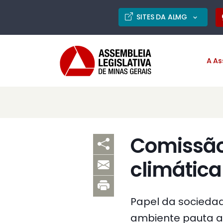
SITES DA ALMG
A As
Comissão
climática
Papel da sociedad
ambiente pauta au