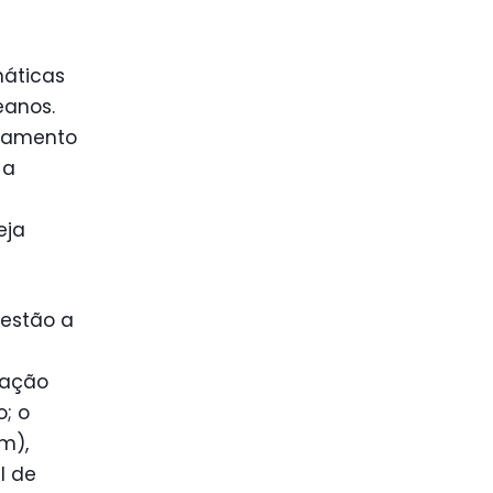
máticas
eanos.
oramento
 a
eja
 estão a
dação
; o
m),
l de