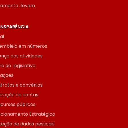
lamento Jovem
NSPARÊNCIA
ial
embleia em números
anço das atividades
io do Legislativo
itações
tratos e convênios
stação de contas
cursos públicos
ecionamento Estratégico
teção de dados pessoais