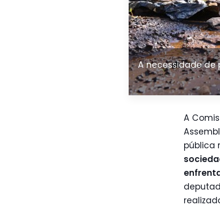
A necessidade de p
A Comis
Assemble
pública 
sociedad
enfrent
deputado
realizad