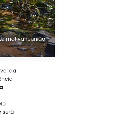
te motiva reunião -
vel da
ência
a
elo
e será