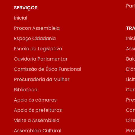
Par
SERVIÇOS
Inicial
Procon Assembleia
TRA
Espaço Cidadania
Inic
Escola do Legislativo
Ass
Ouvidoria Parlamentar
Bal
Comissão de Ética Funcional
Diár
Procuradoria da Mulher
Lic
Biblioteca
Con
Apoio às câmaras
Pre
Apoio às prefeituras
Con
Visite a Assembleia
Dir
Assembleia Cultural
Pro