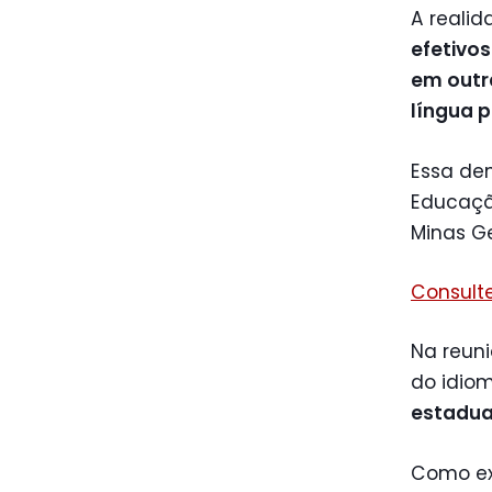
A realid
efetivo
em outr
língua 
Essa de
Educação
Minas Ge
Consulte
Na reun
do idiom
estadual
Como ex