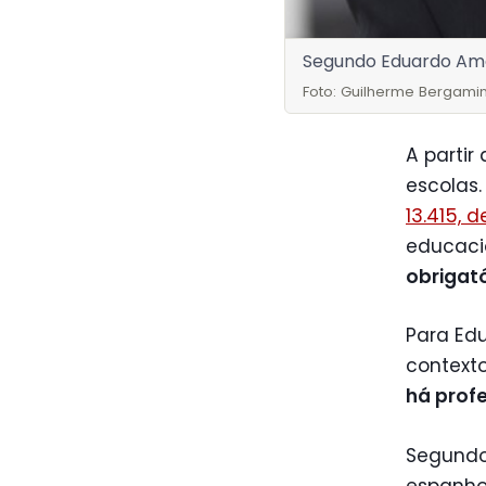
Segundo Eduardo Amar
Foto: Guilherme Bergamin
A partir
escolas
13.415, d
educaci
obrigató
Para Ed
context
há prof
Segundo 
espanhol