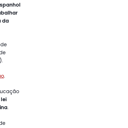
espanhol
abalhar
a da
 de
 de
.
ão
.
ducação
lei
ina
.
 de