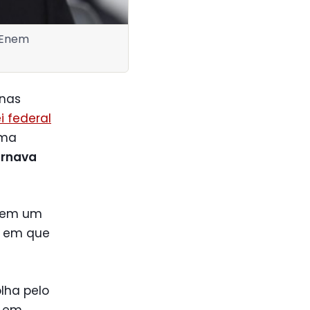
 Enem
 nas
ei federal
ema
ornava
o em um
 em que
lha pelo
, em