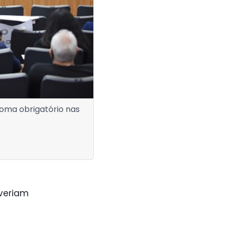
ioma obrigatório nas
everiam