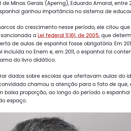
l de Minas Gerais (Apemg), Eduardo Amaral, entre 
 espanhol ganhou importância no sistema de educa
rcos do crescimento nesse período, ele citou qu
i sancionada a
Lei federal 11.161, de 2005
, que deter
erta de aulas de espanhol fosse obrigatória. Em 201
oi incluída no Enem e, em 2011, o espanhol foi cont
ama do livro didático.
rar dados sobre escolas que ofertavam aulas do i
 o convidado chamou a atenção para o fato de que,
 baixa proporção, ao longo do período o espanhol 
o espaço.