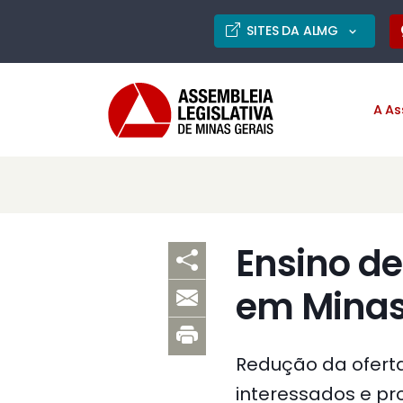
SITES DA ALMG
A As
Ensino d
em Minas
Redução da ofert
interessados e pro