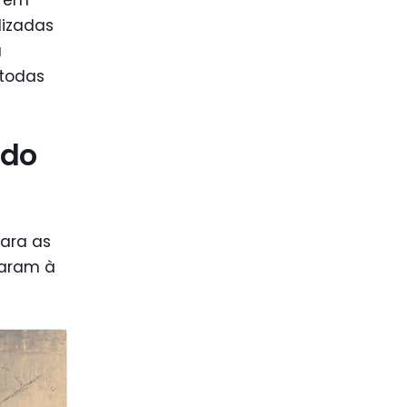
lizadas
a
 todas
ido
para as
varam à