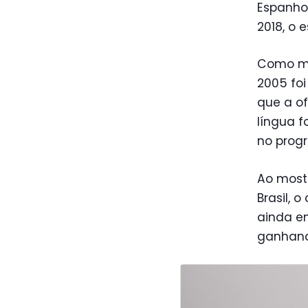
Espanho
2018, o
Como ma
2005 fo
que a of
língua f
no progr
Ao most
Brasil,
ainda em
ganhand