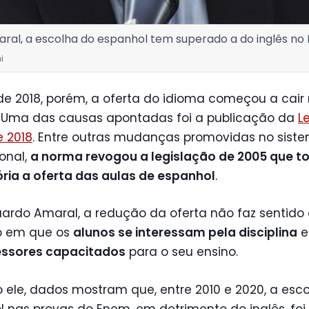
al, a escolha do espanhol tem superado a do inglês no
i
 de 2018, porém, a oferta do idioma começou a cair
. Uma das causas apontadas foi a publicação da
L
e 2018
. Entre outras mudanças promovidas no sist
onal,
a norma revogou a legislação de 2005 que t
ria a oferta das aulas de espanhol
.
uardo Amaral, a redução da oferta não faz sentid
o em que os
alunos se interessam pela disciplina
e
essores capacitados
para o seu ensino.
ele, dados mostram que, entre 2010 e 2020, a esco
 nas provas do Enem, em detrimento do inglês, foi