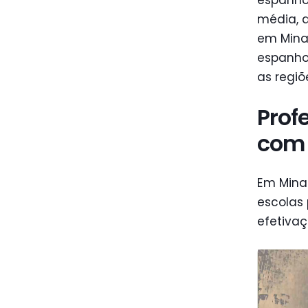
média, d
em Mina
espanho
as regiõ
Prof
com 
Em Minas
escolas 
efetivaç