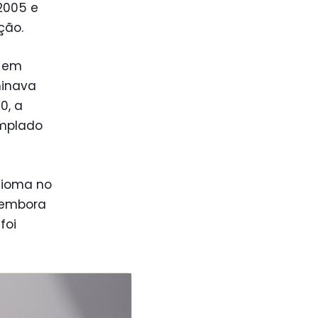
2005 e
ção.
e em
minava
0, a
emplado
dioma no
 embora
foi